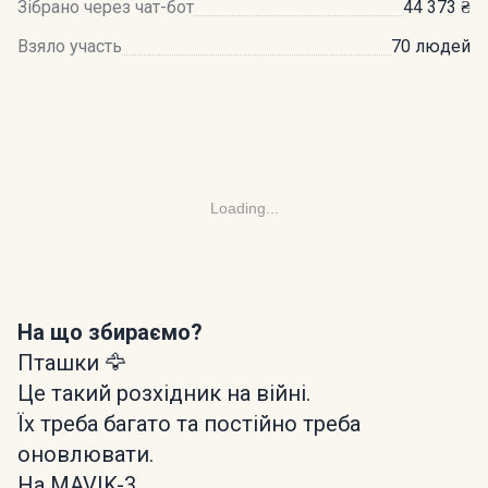
Зібрано через чат-бот
44 373 ₴
Взяло участь
70 людей
Loading...
На що збираємо?
Пташки 🦅
Це такий розхідник на війні.
Їх треба багато та постійно треба
оновлювати.
На MAVIK-3