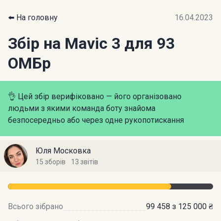
⬅️ На головну
16.04.2023
Збір на Mavic 3 для 93
ОМБр
👌 Цей збір верифіковано — його організовано
людьми з якими команда боту знайома
безпосередньо або через одне рукопотискання
Юля Московка
15 зборів
13 звітів
Всього зібрано
99 458 з 125 000 ₴