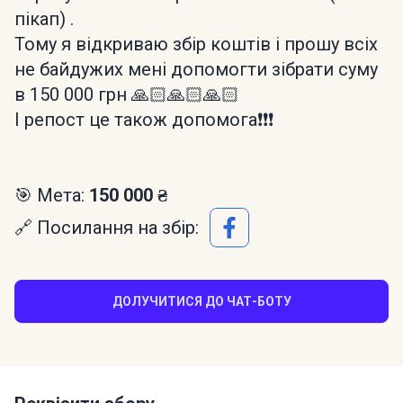
пікап) .
Тому я відкриваю збір коштів і прошу всіх
не байдужих мені допомогти зібрати суму
в 150 000 грн 🙏🏻🙏🏻🙏🏻
І репост це також допомога❗️❗️❗️
🎯 Мета:
150 000 ₴
🔗 Посилання на збір:
ДОЛУЧИТИСЯ ДО ЧАТ-БОТУ