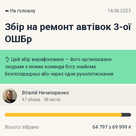
⬅️ На головну
14.06.2023
Збір на ремонт автівок 3-ої
ОШБр
👌 Цей збір верифіковано — його організовано
людьми з якими команда боту знайома
безпосередньо або через одне рукопотискання
Віталій Нечипоренко
47 зборів
38 звітів
Всього зібрано
64 797 з 69 999 ₴