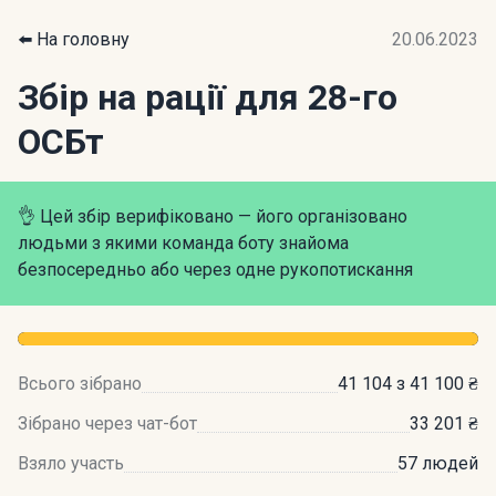
⬅️ На головну
20.06.2023
Збір на рації для 28-го
ОСБт
👌 Цей збір верифіковано — його організовано
людьми з якими команда боту знайома
безпосередньо або через одне рукопотискання
Всього зібрано
41 104 з 41 100 ₴
Зібрано через чат-бот
33 201 ₴
Взяло участь
57 людей