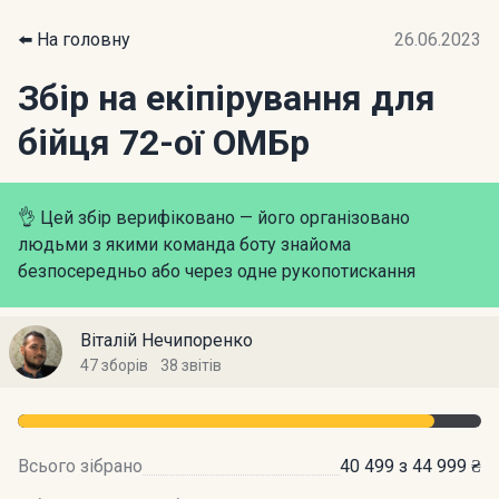
⬅️ На головну
26.06.2023
Збір на екіпірування для
бійця 72-ої ОМБр
👌 Цей збір верифіковано — його організовано
людьми з якими команда боту знайома
безпосередньо або через одне рукопотискання
Віталій Нечипоренко
47 зборів
38 звітів
Всього зібрано
40 499 з 44 999 ₴