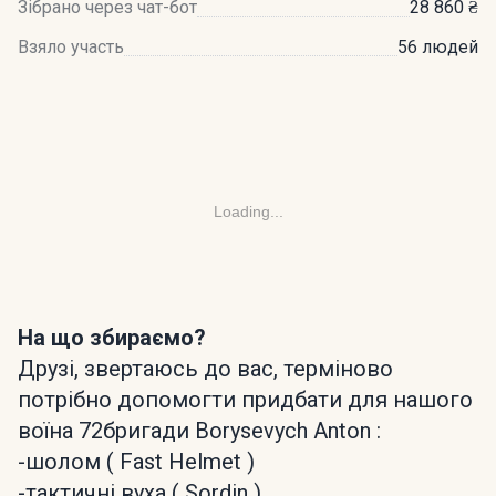
Зібрано через чат-бот
28 860 ₴
Взяло участь
56 людей
Loading...
На що збираємо?
Друзі, звертаюсь до вас, терміново
потрібно допомогти придбати для нашого
воїна 72бригади Borysevych Anton :
-шолом ( Fast Helmet )
-тактичні вуха ( Sordin )