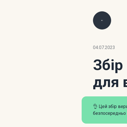
04.07.2023
Збір
для 
👌 Цей збір ве
безпосередньо 