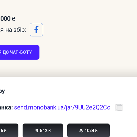
 000 ₴
 на збір:
 ДО ЧАТ-БОТУ
ру
нка:
send.monobank.ua/jar/9UU2e2Q2Cc
56 ₴
🤘 512 ₴
💪 1024 ₴