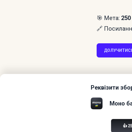
🎯 Мета:
250
🔗 Посилання
ДОЛУЧИТИСЯ
Реквізити збо
Моно ба
👍 2