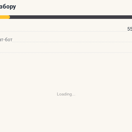
збору
55
ат-бот
Loading...