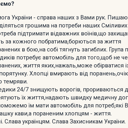
аємо?
мога України - справа наших з Вами рук. Пиша
діляться грошима на потреби наших Сміливих
потреба підтримати відважних воїнів,що захища
 за кожного побратима,борються за життя
анених в бою,на собі тягнуть загиблих. Група
диків потребує автомобіль для того,щоб не ч
ранених, життя яких,нажаль,може обірватися і
порятунку. Хлопці вмирають від поранень,очі
 темряви.
едики 24/7 знищують ворогів, прориваються 
рятують їх життя,надають швидку медичну до
оможемо їм мати автомобіль для потреб,які 
ашку кави,а пораненим хлопцям - життя.
і. Слава українцям. Слава Захисникам України.