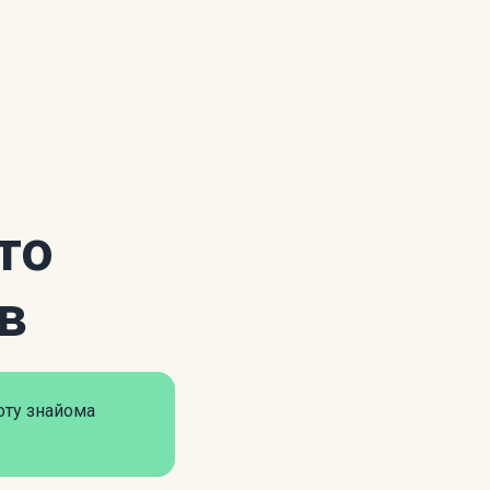
то
в
оту знайома