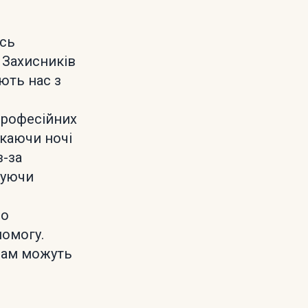
юсь
 Захисників
ють нас з
 професійних
екаючи ночі
з-за
куючи
до
помогу.
Вам можуть