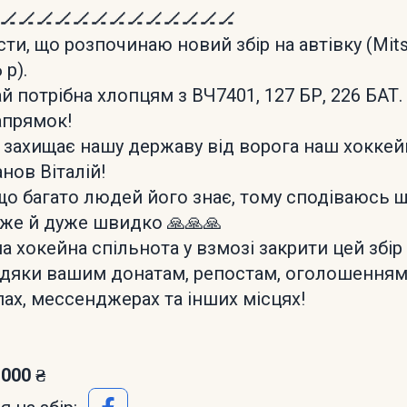
🏒🏒🏒🏒🏒🏒🏒🏒🏒🏒🏒🏒🏒
ти, що розпочинаю новий збір на автівку (Mits
 р).
й потрібна хлопцям з ВЧ7401, 127 БР, 226 БАТ.
апрямок!
і захищає нашу державу від ворога наш хокке
нов Віталій!
о багато людей його знає, тому сподіваюсь щ
же й дуже швидко 🙏🙏🙏
а хокейна спільнота у взмозі закрити цей збір
дяки вашим донатам, репостам, оголошенням
пах, мессенджерах та інших місцях!
 000 ₴