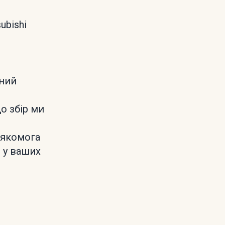
ubishi
йний
о збір ми
 якомога
 у ваших