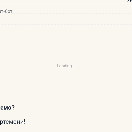
36
ат-бот
Loading...
аємо?
ортсмени!