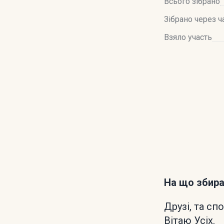
Всього зібрано
Зібрано через ч
Взяло участь
На що збир
Друзі, та сп
Вітаю Усіх.