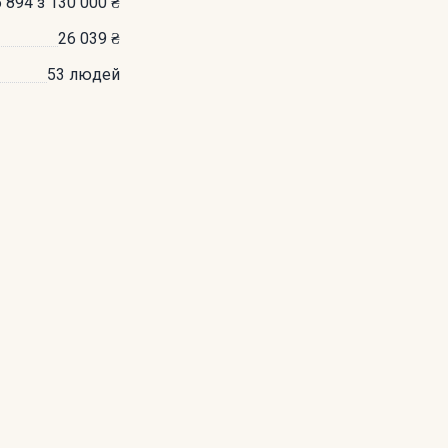
 894 з 130 000 ₴
26 039 ₴
53 людей