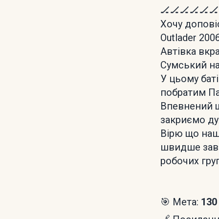
🏒🏒🏒🏒🏒🏒
Хочу доповіс
Outlader 2006
Автівка вкра
Сумський н
У цьому бат
побратим Па
Впевнений щ
закриємо ду
Вірю що наш
швидше зав
робочих гру
🎯 Мета:
130