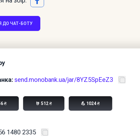
 на збір:
 ДО ЧАТ-БОТУ
ру
нка:
send.monobank.ua/jar/8YZ5SpEeZ3
56 ₴
🤘 512 ₴
💪 1024 ₴
56 1480 2335