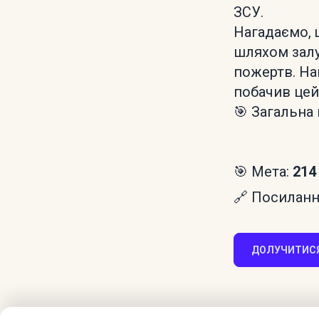
ЗСУ.
Нагадаємо, 
шляхом залу
пожертв. На
побачив цей
🎯 Загальна 
🎯 Мета:
214
🔗 Посилання
ДОЛУЧИТИСЯ