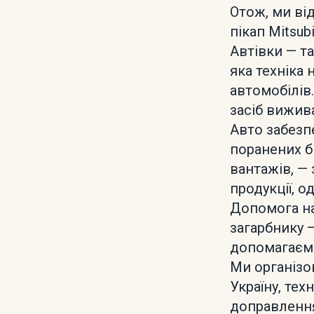
Отож, ми ві
пікап Mitsub
Автівки — та
яка техніка 
автомобілів.
засіб вижив
Авто забезп
поранених б
вантажів, — 
продукції, о
Допомога на
загарбнику 
допомагаєм
Ми організо
Україну, тех
доправлення