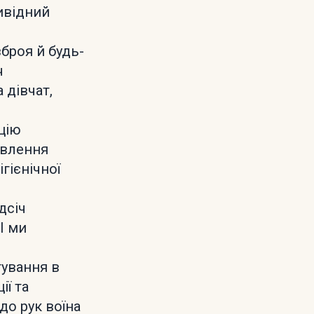
ивідний
зброя й будь-
ч
 дівчат,
цію
авлення
ігієнічної
дсіч
І ми
тування в
ії та
до рук воїна