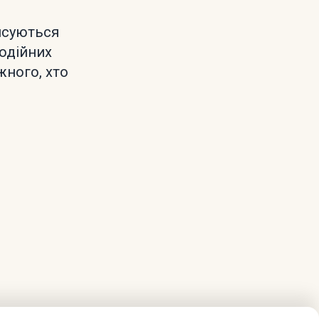
ансуються
одійних
жного, хто