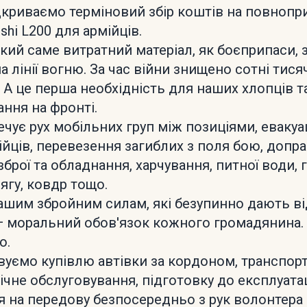
дкриваємо терміновий збір коштів на повнопр
ishi L200 для армійців.
кий саме витратний матеріал, як боєприпаси, 
на лінії вогню. За час війни знищено сотні тися
 А це перша необхідність для наших хлопців та
ання на фронті.
ечує рух мобільних груп між позиціями, евакуа
ійців, перевезення загиблих з поля бою, допр
зброї та обладнання, харчування, питної води, г
дягу, ковдр тощо.
шим збройним силам, які безупинно дають ві
— моральний обов'язок кожного громадянина. 
о.
вуємо купівлю автівки за кордоном, транспор
нічне обслуговування, підготовку до експлуатац
 на передову безпосередньо з рук волонтера 