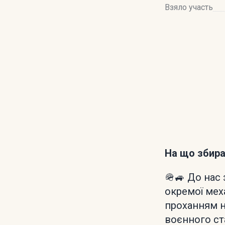
Взяло участь
На що збир
🪖🚙 До нас
окремої мех
проханням н
воєнного ст