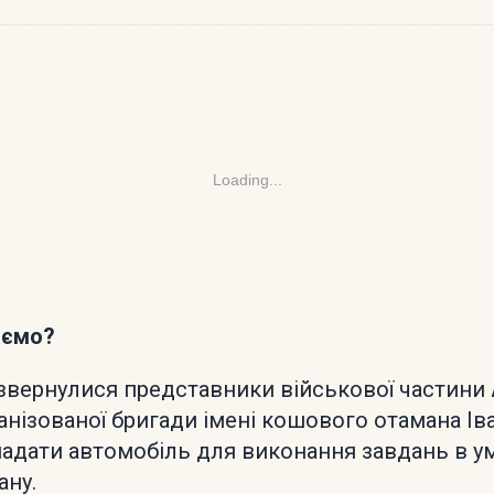
Loading...
аємо?
 звернулися представники військової частини 
анізованої бригади імені кошового отамана Іва
адати автомобіль для виконання завдань в у
ану.