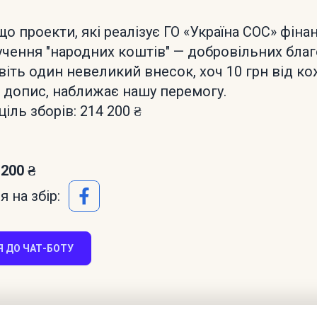
що проекти, які реалізує ГО «Україна СОС» фін
чення "народних коштів" — добровільних благ
віть один невеликий внесок, хоч 10 грн від ко
 допис, наближає нашу перемогу.
ціль зборів: 214 200 ₴
 200 ₴
 на збір:
 ДО ЧАТ-БОТУ