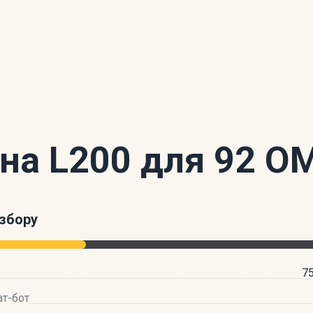
 на L200 для 92 О
збору
75
ат-бот