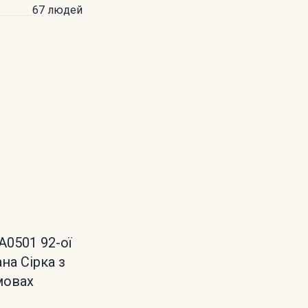
67 людей
А0501 92-ої
на Сірка з
мовах