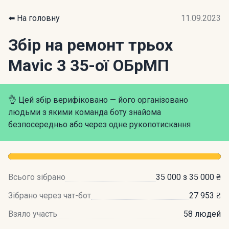
⬅️ На головну
11.09.2023
Збір на ремонт трьох
Mavic 3 35-ої ОБрМП
👌 Цей збір верифіковано — його організовано
людьми з якими команда боту знайома
безпосередньо або через одне рукопотискання
Всього зібрано
35 000 з 35 000 ₴
Зібрано через чат-бот
27 953 ₴
Взяло участь
58 людей