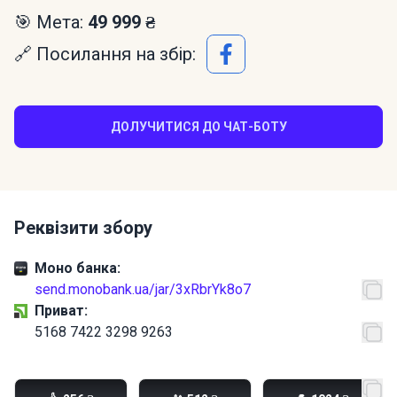
🎯 Мета:
49 999 ₴
🔗 Посилання на збір:
ДОЛУЧИТИСЯ ДО ЧАТ-БОТУ
Реквізити збору
Моно банка:
send.monobank.ua/jar/3xRbrYk8o7
Приват:
5168 7422 3298 9263
PayPal:
vilk86@icloud.com