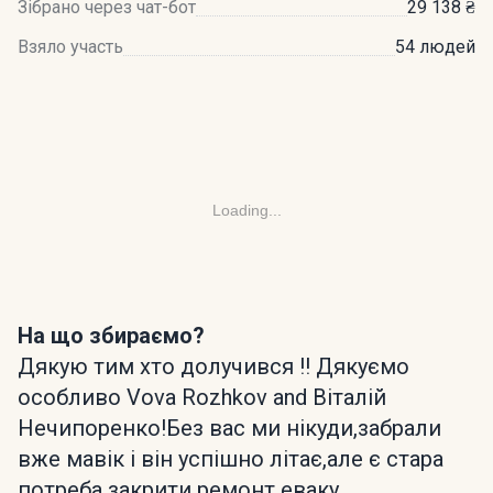
Зібрано через чат-бот
29 138 ₴
Взяло участь
54 людей
Loading...
На що збираємо?
Дякую тим хто долучився !! Дякуємо
особливо Vova Rozhkov and Віталій
Нечипоренко!Без вас ми нікуди,забрали
вже мавік і він успішно літає,але є стара
потреба закрити ремонт еваку.