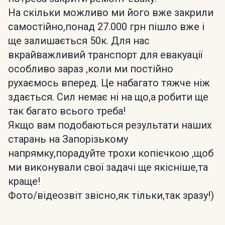
На скільки можливо ми його вже закрили
самостійно,понад 27.000 грн пішло вже і
ще залишається 50к. Для нас
вкрайважливий транспорт для евакуації
особливо зараз ,коли ми постійно
рухаємось вперед. Це набагато тяжче ніж
здається. Сил немає ні на що,а робити ще
так багато всього треба!
Якщо вам подобаються результати наших
старань на Запорізькому
напрямку,порадуйте трохи копієчкою ,щоб
ми виконували свої задачі ще якісніше,та
краще!
Фото/відеозвіт звісно,як тільки,так зразу!)