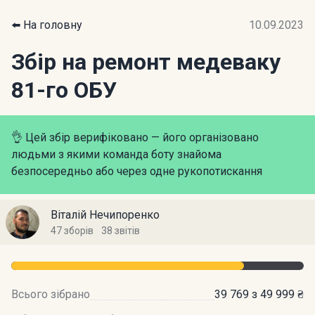
⬅️ На головну
10.09.2023
Збір на ремонт медеваку
81-го ОБУ
👌 Цей збір верифіковано — його організовано
людьми з якими команда боту знайома
безпосередньо або через одне рукопотискання
Віталій Нечипоренко
47 зборів
38 звітів
Всього зібрано
39 769 з 49 999 ₴