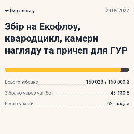
⬅️ На головну
29.09.2022
Збір на Екофлоу,
квародцикл, камери
нагляду та причеп для ГУР
Всього зібрано
150 028 з 160 000 ₴
Зібрано через чат-бот
43 130 ₴
Взяло участь
62 людей