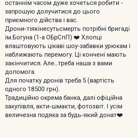
останнім часом дуже хочеться робити -
запрошую долучитися до цього
приємного дійства і вас.
Дрони-тіякінесутьсмерть потрібні бригаді
ім.Богуна (1-а ОБрСпП) ❤️ Хлопці
влаштовують цікаві шоу-забавки урюкам і
наближають перемогу. Ці кончені мають
закінчитися. Але…треба наша з вами
допомога.
Для початку дронів треба 5 (вартість
одного 18500 грн).
Традиційно окрема банка, далі офіційна
закупівля, акти-шмакти, фотозвіт. І усім
величезна подяка за будь-який донат❤️