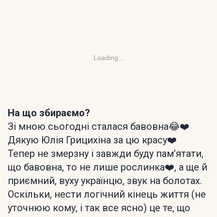
Loading...
На що збираємо?
Зі мною сьогодні сталася бавовна😂❤️
Дякую Юлія Грицихіна за цю красу❤️
Тепер не змерзну і завжди буду пам’ятати,
що бавовна, то не лише рослинка❤️, а ще й
приємний, вуху українцю, звук на болотах.
Оскільки, нести логічний кінець життя (не
уточнюю кому, і так все ясно) це те, що