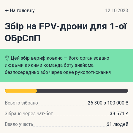
⬅️ На головну
12.10.2023
Збір на FPV-дрони для 1-ої
ОБрСпП
👌 Цей збір верифіковано — його організовано
людьми з якими команда боту знайома
безпосередньо або через одне рукопотискання
Всього зібрано
26 300 з 100 000 ₴
Зібрано через чат-бот
39 571 ₴
Взяло участь
61 людей