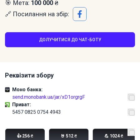
🎯 Мета:
100 000 ₴
🔗 Посилання на збір:
ДОЛУЧИТИСЯ ДО ЧАТ-БОТУ
Реквізити збору
Моно банка:
send.monobank.ua/jar/xD1orgrgF
Приват:
5457 0825 0754 4943
PayPal:
Lightena83@gmail.com
👍 256 ₴
🤘 512 ₴
💪 1024 ₴