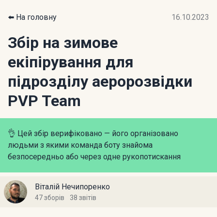
⬅️ На головну
16.10.2023
Збір на зимове
екіпірування для
підрозділу аеророзвідки
PVP Team
👌 Цей збір верифіковано — його організовано
людьми з якими команда боту знайома
безпосередньо або через одне рукопотискання
Віталій Нечипоренко
47 зборів
38 звітів