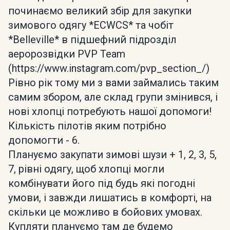
починаємо великий збір для закупки
зимового одягу *ECWCS* та чобіт
*Belleville* в підшефний підрозділ
аеророзвідки PVP Team
(https://www.instagram.com/pvp_section_/)
Рівно рік тому ми з вами займались таким
самим збором, але склад групи змінився, і
нові хлопці потребують нашої допомоги!
Кількість пілотів яким потрібно
допомогти - 6.
Плануємо закупати зимові шузи + 1, 2, 3, 5,
7, рівні одягу, щоб хлопці могли
комбінувати його під будь які погодні
умови, і завжди лишатись в комфорті, на
скільки це можливо в бойових умовах.
Купляти плануємо там де будемо