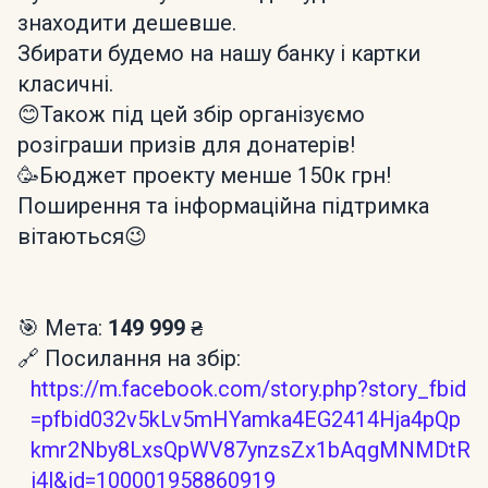
знаходити дешевше.
Збирати будемо на нашу банку і картки
класичні.
😊Також під цей збір організуємо
розіграши призів для донатерів!
🥳Бюджет проекту менше 150к грн!
Поширення та інформаційна підтримка
вітаються😉
🎯 Мета:
149 999 ₴
🔗 Посилання на збір:
https://m.facebook.com/story.php?story_fbid
=pfbid032v5kLv5mHYamka4EG2414Hja4pQp
kmr2Nby8LxsQpWV87ynzsZx1bAqgMNMDtR
i4l&id=100001958860919