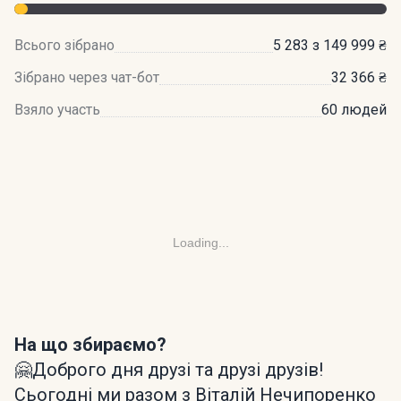
Всього зібрано
5 283 з 149 999 ₴
Зібрано через чат-бот
32 366 ₴
Взяло участь
60 людей
Loading...
На що збираємо?
🤗Доброго дня друзі та друзі друзів!
Сьогодні ми разом з Віталій Нечипоренко