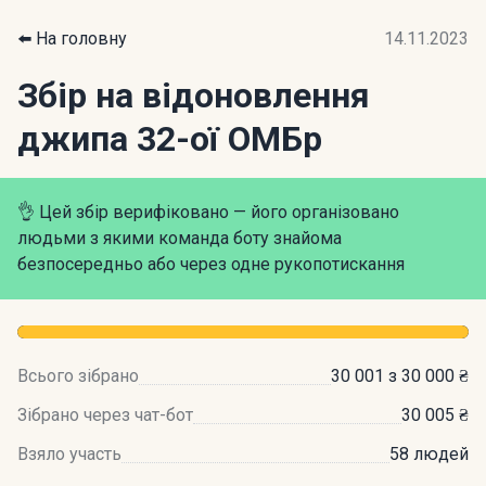
⬅️ На головну
14.11.2023
Збір на відоновлення
джипа 32-ої ОМБр
👌 Цей збір верифіковано — його організовано
людьми з якими команда боту знайома
безпосередньо або через одне рукопотискання
Всього зібрано
30 001 з 30 000 ₴
Зібрано через чат-бот
30 005 ₴
Взяло участь
58 людей