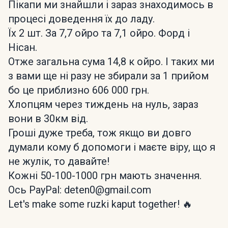
Пікапи ми знайшли і зараз знаходимось в
процесі доведення їх до ладу.
Їх 2 шт. За 7,7 ойро та 7,1 ойро. Форд і
Нісан.
Отже загальна сума 14,8 к ойро. І таких ми
з вами ще ні разу не збирали за 1 прийом
бо це приблизно 606 000 грн.
Хлопцям через тиждень на нуль, зараз
вони в 30км від.
Гроші дуже треба, тож якщо ви довго
думали кому б допомоги і маєте віру, що я
не жулік, то давайте!
Кожні 50-100-1000 грн мають значення.
Ось PayPal: deten0@gmail.com
Let's make some ruzki kaput together! 🔥