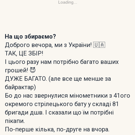
Loading...
На що збираємо?
Доброго вечора, ми з України! 🇺🇦
ТАК, ЦЕ ЗБІР!
І цього разу нам потрібно багато ваших
грошей! 😈
ДУЖЕ БАГАТО. (але все ще менше за
байрактар)
Бо до нас звернулися мінометники з 41ого
окремого стрілецького бату у складі 81
бригади дшв. І сказали що їм потрібні
пікапи.
По-перше кілька, по-друге на вчора.