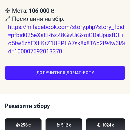
🎯 Мета:
106 000 ₴
🔗 Посилання на збір:
https://m.facebook.com/story.php?story_fbid
=pfbid025eXaER6zZ8GivUiGxoiGDaUpusfDHi
o5fw5zhEXLKrZ1UFPLA7sk8x8T6d2f94w6l&i
d=100007692013370
ДОЛУЧИТИСЯ ДО ЧАТ-БОТУ
Реквізити збору
Моно банка:
👍 256 ₴
🤘 512 ₴
💪 1024 ₴
send.monobank.ua/jar/5S1V7WC6vv