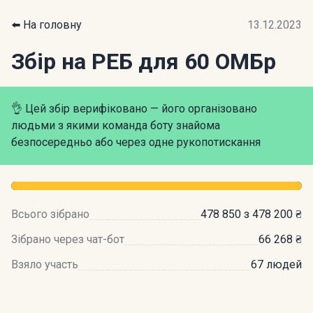
⬅️ На головну
13.12.2023
Збір на РЕБ для 60 ОМБр
👌 Цей збір верифіковано — його організовано
людьми з якими команда боту знайома
безпосередньо або через одне рукопотискання
Всього зібрано
478 850 з 478 200 ₴
Зібрано через чат-бот
66 268 ₴
Взяло участь
67 людей