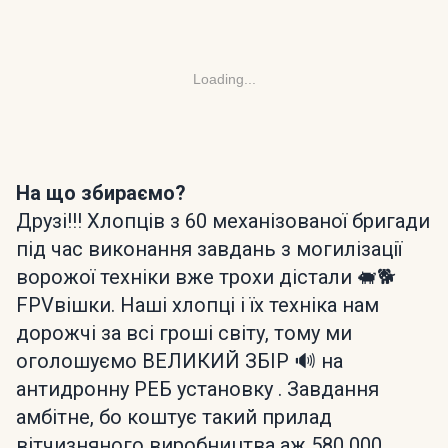
Loading...
На що збираємо?
Друзі!!! Хлопців з 60 механізованої бригади
під час виконання завдань з могилізації
ворожої техніки вже трохи дістали 🐖🐕
FPVвішки. Наші хлопці і їх техніка нам
дорожчі за всі гроші світу, тому ми
оголошуємо ВЕЛИКИЙ ЗБІР 🔊 на
антидронну РЕБ установку . Завдання
амбітне, бо коштує такий прилад
вітчизняного виробництва аж 580 000