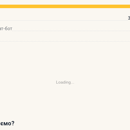
ат-бот
Loading...
аємо?