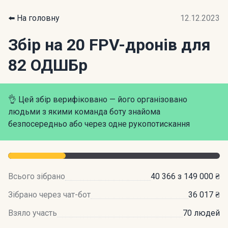
⬅️ На головну
12.12.2023
Збір на 20 FPV-дронів для
82 ОДШБр
👌 Цей збір верифіковано — його організовано
людьми з якими команда боту знайома
безпосередньо або через одне рукопотискання
Всього зібрано
40 366 з 149 000 ₴
Зібрано через чат-бот
36 017 ₴
Взяло участь
70 людей