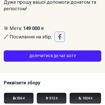
Дуже прошу вашої допомоги донатом та
репостом!
🎯 Мета:
149 000 ₴
🔗 Посилання на збір:
ДОЛУЧИТИСЯ ДО ЧАТ-БОТУ
Реквізити збору
Моно банка:
👍 256 ₴
🤘 512 ₴
💪 1024 ₴
send.monobank.ua/jar/6CjEbkcAVP