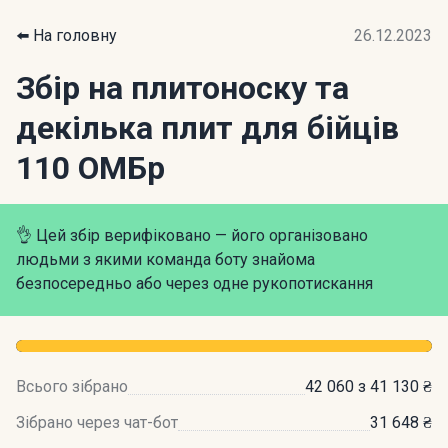
⬅️ На головну
26.12.2023
Збір на плитоноску та
декілька плит для бійців
110 ОМБр
👌 Цей збір верифіковано — його організовано
людьми з якими команда боту знайома
безпосередньо або через одне рукопотискання
Всього зібрано
42 060 з 41 130 ₴
Зібрано через чат-бот
31 648 ₴