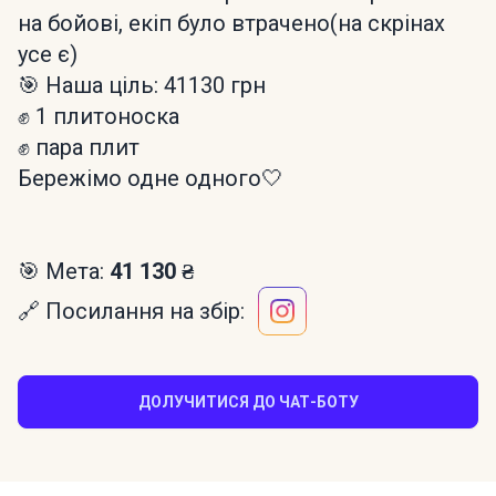
на бойові, екіп було втрачено(на скрінах
усе є)
🎯 Наша ціль: 41130 грн
✊ 1 плитоноска
✊ пара плит
Бережімо одне одного🤍
🎯 Мета:
41 130 ₴
🔗 Посилання на збір:
ДОЛУЧИТИСЯ ДО ЧАТ-БОТУ