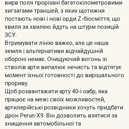
вирв поля прорізані багатокілометровими
зигзагами траншей, з яких щотижня
постають нові і нові орди Z-біосміття, що
хвиля за хвилею йдуть на штурм позицій
ЗСУ.
Втримувати лінію важко, але це наша
земля і альтернативи відчайдушній
обороні немає. Очищуючий вогонь зі
стволів арти випалює нечисть та відтягує
момент їхньої готовності до вирішального
прориву.
Щоб розвантажити арту 40-ї оабр, яка
працює на межі своїх можливостей,
артилерійські розвідники хочуть придбати
дрон Perun-X9. Він дозволить взятися за
знищення автомобільної та