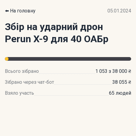
⬅️ На головну
05.01.2024
Збір на ударний дрон
Perun X-9 для 40 ОАБр
Всього зібрано
1 053 з 38 000 ₴
Зібрано через чат-бот
38 055 ₴
Взяло участь
65 людей