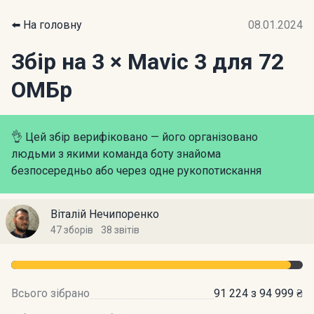
⬅️ На головну
08.01.2024
Збір на 3 × Mavic 3 для 72
ОМБр
👌 Цей збір верифіковано — його організовано
людьми з якими команда боту знайома
безпосередньо або через одне рукопотискання
Віталій Нечипоренко
47 зборів
38 звітів
Всього зібрано
91 224 з 94 999 ₴