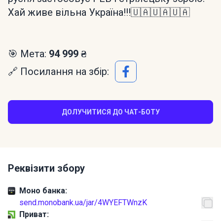
Хай живе вільна Україна!!!🇺🇦🇺🇦🇺🇦
🎯 Мета:
94 999 ₴
🔗 Посилання на збір:
ДОЛУЧИТИСЯ ДО ЧАТ-БОТУ
Реквізити збору
Моно банка:
send.monobank.ua/jar/4WYEFTWnzK
Приват: