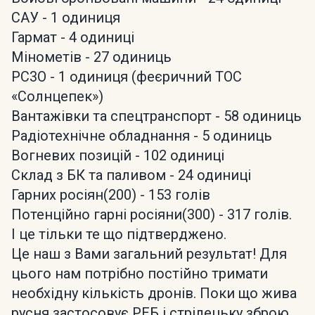
САУ - 1 одиниця
Гармат - 4 одиниці
Мінометів - 27 одиниць
РС3О - 1 одиниця (феєричний ТОС
«Солнцепек»)
Вантажівки та спецтранспорт - 58 одиниць
Радіотехнічне обладнання - 5 одиниць
Вогневих позицій - 102 одиниці
Склад з БК та паливом - 24 одиниці
Гарних росіян(200) - 153 голів
Потенційно гарні росіяни(300) - 317 голів.
І це тільки те що підтверджено.
Це наш з Вами загальний результат! Для
цього нам потрібно постійно тримати
необхідну кількість дронів. Поки що жива
русня застосовує РЕБ і стрілецьку зброю.