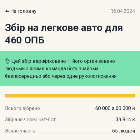
⬅️ На головну
16.04.2024
Збір на легкове авто для
460 ОПБ
👌 Цей збір верифіковано — його організовано
людьми з якими команда боту знайома
безпосередньо або через одне рукопотискання
Всього зібрано
60 000 з 60 000 ₴
Зібрано через чат-бот
39 814 ₴
Взяло участь
65 людей