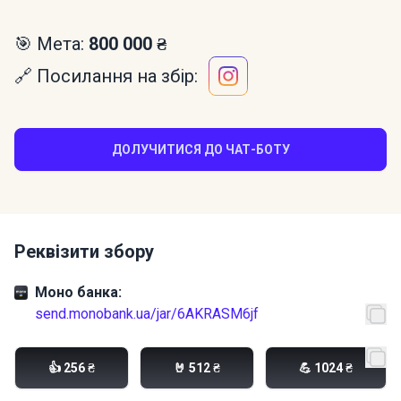
🎯 Мета:
800 000 ₴
🔗 Посилання на збір:
ДОЛУЧИТИСЯ ДО ЧАТ-БОТУ
Реквізити збору
Моно банка:
send.monobank.ua/jar/6AKRASM6jf
PayPal:
monomaslo@gmail.com
👍 256 ₴
🤘 512 ₴
💪 1024 ₴