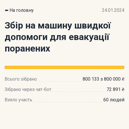
⬅️ На головну
24.01.2024
Збір на машину швидкої
допомоги для евакуації
поранених
Всього зібрано
800 133 з 800 000 ₴
Зібрано через чат-бот
72 891 ₴
Взяло участь
60 людей