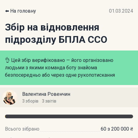
⬅️ На головну
01.03.2024
Збір на відновлення
підрозділу БПЛА ССО
👌 Цей збір верифіковано — його організовано
людьми з якими команда боту знайома
безпосередньо або через одне рукопотискання
Валентина Ровенчин
3 зборів
3 звітів
Всього зібрано
60 з 200 000 ₴