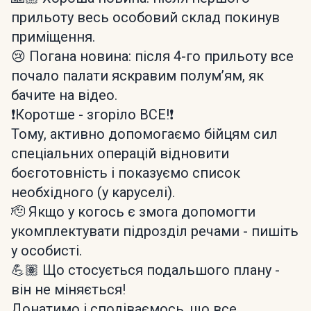
прильоту весь особовий склад покинув
приміщення.
😢 Погана новина: після 4-го прильоту все
почало палати яскравим полумʼям, як
бачите на відео.
❗️Коротше - згоріло ВСЕ!❗️
Тому, активно допомогаємо бійцям сил
спеціальних операцій відновити
боєготовність і показуємо список
необхідного (у каруселі).
🫡 Якщо у когось є змога допомогти
укомплектувати підрозділ речами - пишіть
у особисті.
💪🏽 Що стосується подальшого плану -
він не міняється!
Донатимо і сподіваємось, що все