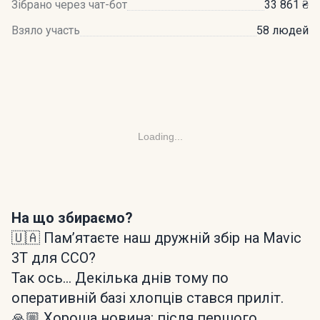
Зібрано через чат-бот
33 861 ₴
Взяло участь
58 людей
Loading...
На що збираємо?
🇺🇦 Памʼятаєте наш дружній збір на Mavic
3T для ССО?
Так ось… Декілька днів тому по
оперативній базі хлопців стався приліт.
🙏🏼 Хороша новина: після першого