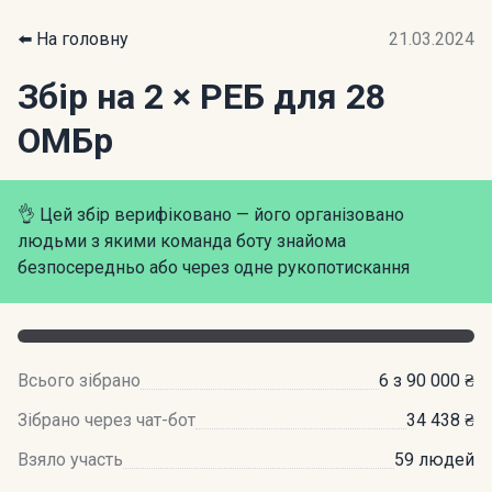
⬅️ На головну
21.03.2024
Збір на 2 × РЕБ для 28
ОМБр
👌 Цей збір верифіковано — його організовано
людьми з якими команда боту знайома
безпосередньо або через одне рукопотискання
Всього зібрано
6 з 90 000 ₴
Зібрано через чат-бот
34 438 ₴
Взяло участь
59 людей