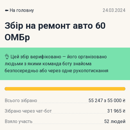
⬅️ На головну
24.03.2024
Збір на ремонт авто 60
ОМБр
👌 Цей збір верифіковано — його організовано
людьми з якими команда боту знайома
безпосередньо або через одне рукопотискання
Всього зібрано
55 247 з 55 000 ₴
Зібрано через чат-бот
31 965 ₴
Взяло участь
52 людей