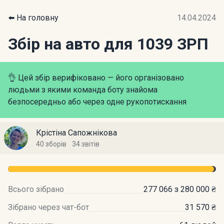
⬅️ На головну
14.04.2024
Збір на авто для 1039 ЗРП
👌 Цей збір верифіковано — його організовано
людьми з якими команда боту знайома
безпосередньо або через одне рукопотискання
Крістіна Сапожнікова
40 зборів
34 звітів
Всього зібрано
277 066 з 280 000 ₴
Зібрано через чат-бот
31 570 ₴