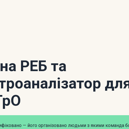
 на РЕБ та
троаналізатор дл
ТрО
рифіковано — його організовано людьми з якими команда б