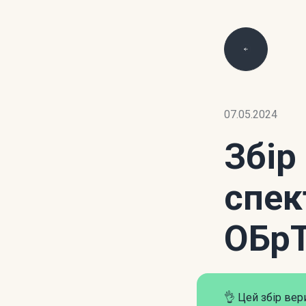
07.05.2024
Збір
спек
ОБр
👌 Цей збір ве