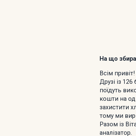
На що збир
Всім привіт!
Друзі із 126
поїдуть вик
кошти на од
захистити хл
тому ми вирі
Разом із Ві
аналізатор.