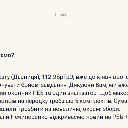
Loading...
аємо?
 бату (Дарниця), 112 ОБрТрО, вже до кінця цьо
онувати бойові завдання. Дякуючи Вам, ми вже
ин окопний РЕБ та один аналізатор. Щоб мак
опців на передку треба ще 5 комплектів. Сума
шили її розбити на невеличкі, окремі збори.
талій Нечипоренко відкриваємо новий на РЕБ 