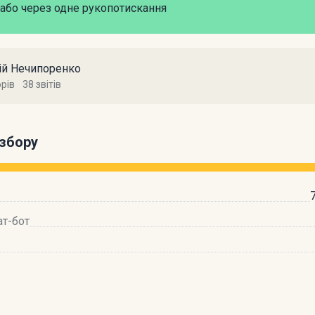
або через одне рукопотискання
лій Нечипоренко
орів
38 звітів
збору
ат-бот