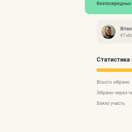
безпосередньо 
Віта
47 зб
Статистика 
Всього зібрано
Зібрано через ч
Взяло участь