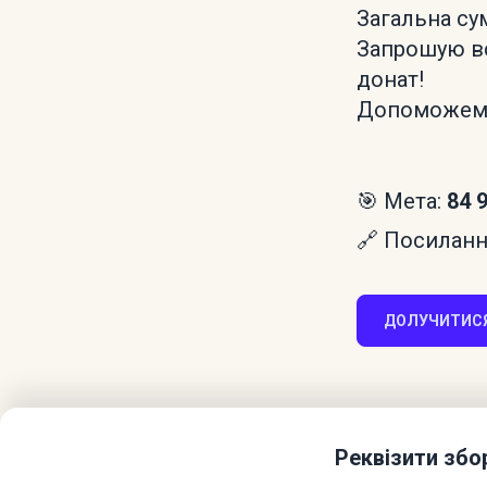
Загальна сум
Запрошую вс
донат!
Допоможемо 
🎯 Мета:
84 
🔗 Посилання
ДОЛУЧИТИСЯ
Реквізити збо