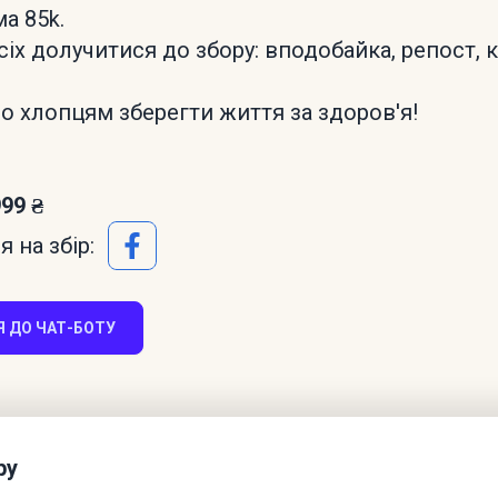
а 85k.
іх долучитися до збору: вподобайка, репост, 
хлопцям зберегти життя за здоров'я!
999 ₴
 на збір:
 ДО ЧАТ-БОТУ
ру