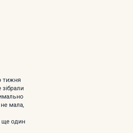
го тижня
 зібрали
симально
 не мала,
+ ще один