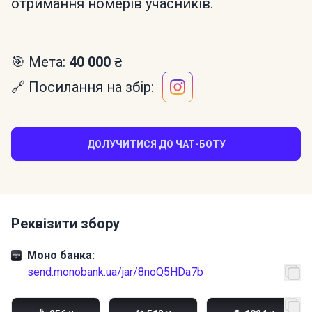
отримання номерів учасників.
🎯 Мета:
40 000 ₴
🔗 Посилання на збір:
ДОЛУЧИТИСЯ ДО ЧАТ-БОТУ
Реквізити збору
Моно банка:
send.monobank.ua/jar/8noQ5HDa7b
PayPal:
melnyk2003te@gmail.com