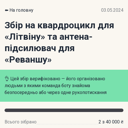
⬅️ На головну
03.05.2024
Збір на квардроцикл для
«Літвіну» та антена-
підсилювач для
«Реваншу»
👌 Цей збір верифіковано — його організовано
людьми з якими команда боту знайома
безпосередньо або через одне рукопотискання
Всього зібрано
2 з 40 000 ₴