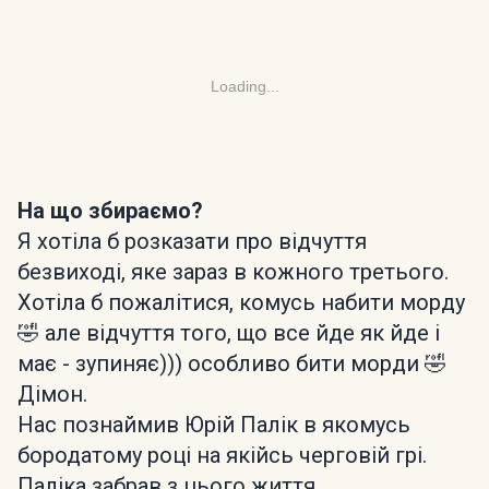
Loading...
На що збираємо?
Я хотіла б розказати про відчуття
безвиході, яке зараз в кожного третього.
Хотіла б пожалітися, комусь набити морду
🤣 але відчуття того, що все йде як йде і
має - зупиняє))) особливо бити морди 🤣
Дімон.
Нас познаймив Юрій Палік в якомусь
бородатому році на якійсь черговій грі.
Паліка забрав з цього життя