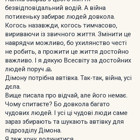
безвідповідальний водій. А війна
потихеньку забирає людей довкола.
Когось назавжди, когось тимчасово,
вириваючи із звичного життя. Змінити це
наврядчи можливо, бо ухилянство честі
не робить, а прожити це життя достойно
важливо. І я дякую Всесвіту за достойних
людей поруч 🙏
Дімону потрібна автівка. Так-так, війна, усі
дєла.
Вище писала про відчай, але його немає.
Чому спитаєте? Бо довкола багато
чудових людей. І усі ці чудові люди саме
зараз збирають та шукають автівку для
підрозділу Дімона.
Я теж хочу долучитися.