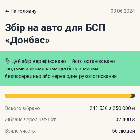
⬅️ На головну
03.06.2024
Збір на авто для БСП
«Донбас»
👌 Цей збір верифіковано — його організовано
людьми з якими команда боту знайома
безпосередньо або через одне рукопотискання
Всього зібрано
243 536 з 250 000 ₴
Зібрано через чат-бот
32 400 ₴
Взяло участь
56 людей