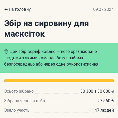
⬅️ На головну
09.07.2024
Збір на сировину для
масксіток
👌 Цей збір верифіковано — його організовано
людьми з якими команда боту знайома
безпосередньо або через одне рукопотискання
Всього зібрано
30 300 з 30 000 ₴
Зібрано через чат-бот
27 560 ₴
Взяло участь
47 людей