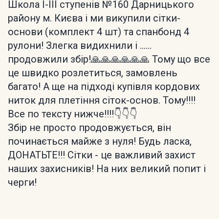
Школа І-ІІІ ступенів №160 Дарницького
району м. Києва і ми викупили сітки-
основи (комплект 4 шт) та спанбонд 4
рулони! Злегка видихнили і ......
продовжили збір!🙏🙏🙏🙏🙏🙏 Тому що все
це швидко розлетиться, замовлень
багато! А ще на підході купівля кордових
ниток для плетіння сіток-основ. Тому!!!!
Все по тексту нижче!!!!👇👇👇
Збір не просто продовжується, він
починається майже з нуля! Будь ласка,
ДОНАТЬТЕ!!! Сітки - це важливий захист
наших захисників! На них великий попит і
черги!