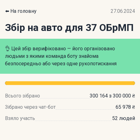
⬅️ На головну
27.06.2024
Збір на авто для 37 ОБрМП
👌 Цей збір верифіковано — його організовано
людьми з якими команда боту знайома
безпосередньо або через одне рукопотискання
Всього зібрано
300 164 з 300 000 ₴
Зібрано через чат-бот
65 978 ₴
Взяло участь
52 людей