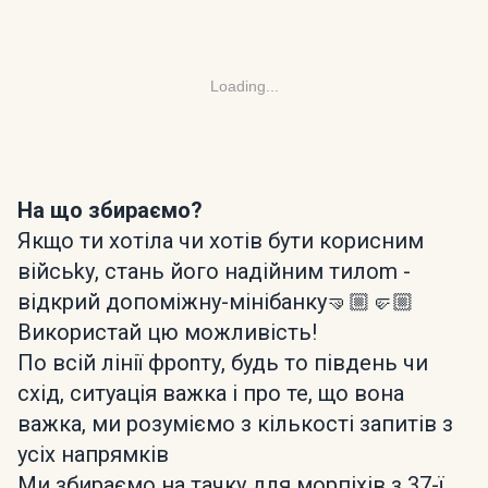
Loading...
На що збираємо?
Якщо ти хотіла чи хотів бути корисним
війсьkу, стань його надійним тилоm -
відкрий допоміжну-мінібанку🤜🏼🤛🏼
Використай цю можливість!
По всій лінії фроnту, будь то південь чи
схід, ситуація важка і про те, що вона
важка, ми розуміємо з кількості запитів з
усіх напрямків
Ми збираємо на тачку для морпіхів з 37-ї