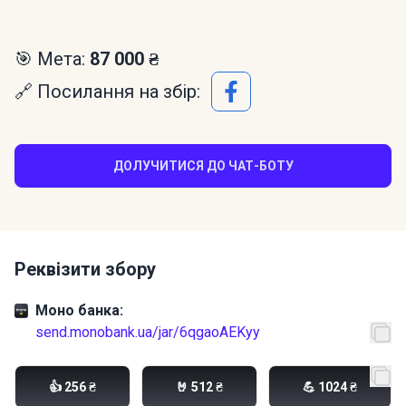
🎯 Мета:
87 000 ₴
🔗 Посилання на збір:
ДОЛУЧИТИСЯ ДО ЧАТ-БОТУ
Реквізити збору
Моно банка:
send.monobank.ua/jar/6qgaoAEKyy
Приват:
5457 0822 3781 8237
👍 256 ₴
🤘 512 ₴
💪 1024 ₴