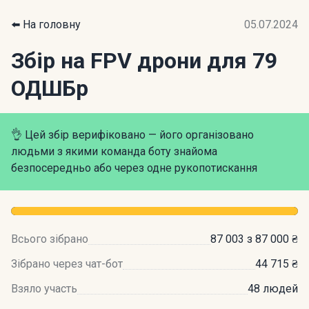
⬅️ На головну
05.07.2024
Збір на FPV дрони для 79
ОДШБр
👌 Цей збір верифіковано — його організовано
людьми з якими команда боту знайома
безпосередньо або через одне рукопотискання
Всього зібрано
87 003 з 87 000 ₴
Зібрано через чат-бот
44 715 ₴
Взяло участь
48 людей