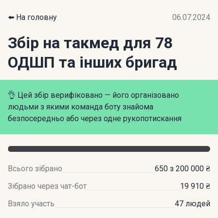
⬅️ На головну
06.07.2024
Збір на такмед для 78
ОДШП та інших бригад
👌 Цей збір верифіковано — його організовано
людьми з якими команда боту знайома
безпосередньо або через одне рукопотискання
Всього зібрано
650 з 200 000 ₴
Зібрано через чат-бот
19 910 ₴
Взяло участь
47 людей