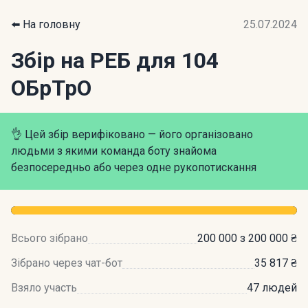
⬅️ На головну
25.07.2024
Збір на РЕБ для 104
ОБрТрО
👌 Цей збір верифіковано — його організовано
людьми з якими команда боту знайома
безпосередньо або через одне рукопотискання
Всього зібрано
200 000 з 200 000 ₴
Зібрано через чат-бот
35 817 ₴
Взяло участь
47 людей