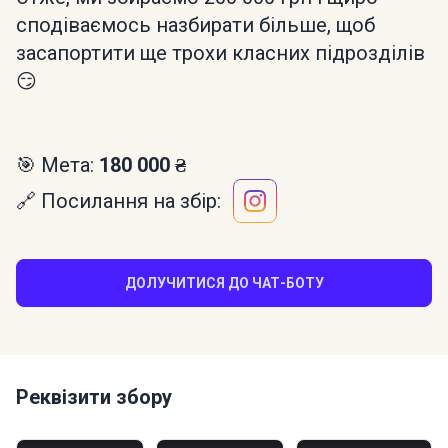
сподіваємось назбирати більше, щоб
засапортити ще трохи класних підрозділів
😏
🎯 Мета:
180 000 ₴
🔗 Посилання на збір:
ДОЛУЧИТИСЯ ДО ЧАТ-БОТУ
Реквізити збору
Моно банка: