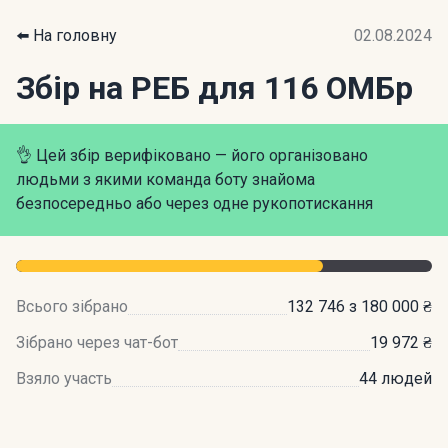
⬅️ На головну
02.08.2024
Збір на РЕБ для 116 ОМБр
👌 Цей збір верифіковано — його організовано
людьми з якими команда боту знайома
безпосередньо або через одне рукопотискання
Всього зібрано
132 746 з 180 000 ₴
Зібрано через чат-бот
19 972 ₴
Взяло участь
44 людей