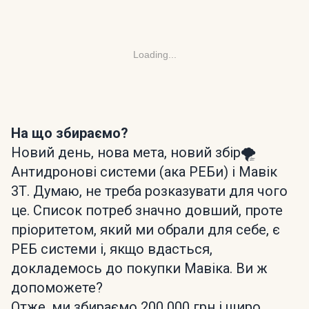
Loading...
На що збираємо?
Новий день, нова мета, новий збір🌪️
Антидронові системи (ака РЕБи) і Мавік
3Т. Думаю, не треба розказувати для чого
це. Список потреб значно довший, проте
пріоритетом, який ми обрали для себе, є
РЕБ системи і, якщо вдасться,
докладемось до покупки Мавіка. Ви ж
допоможете?
Отже, ми збираємо 200 000 грн і щиро