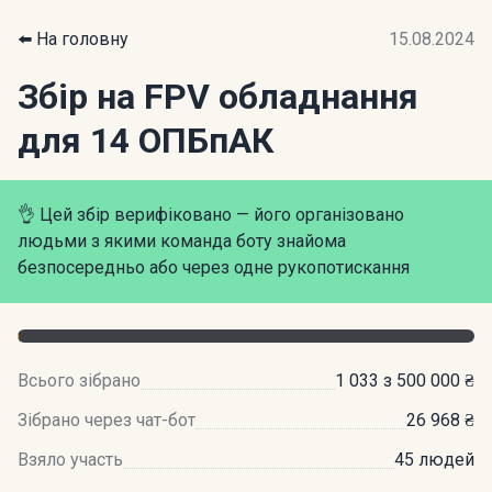
⬅️ На головну
15.08.2024
Збір на FPV обладнання
для 14 ОПБпАК
👌 Цей збір верифіковано — його організовано
людьми з якими команда боту знайома
безпосередньо або через одне рукопотискання
Всього зібрано
1 033 з 500 000 ₴
Зібрано через чат-бот
26 968 ₴
Взяло участь
45 людей