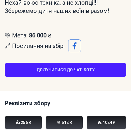
Нехай воює техніка, а не хлопці!!!
Збережемо дитя наших воїнів разом!
🎯 Мета:
86 000 ₴
🔗 Посилання на збір:
ДОЛУЧИТИСЯ ДО ЧАТ-БОТУ
Реквізити збору
Моно банка:
👍 256 ₴
🤘 512 ₴
💪 1024 ₴
send.monobank.ua/jar/m1KyBWica