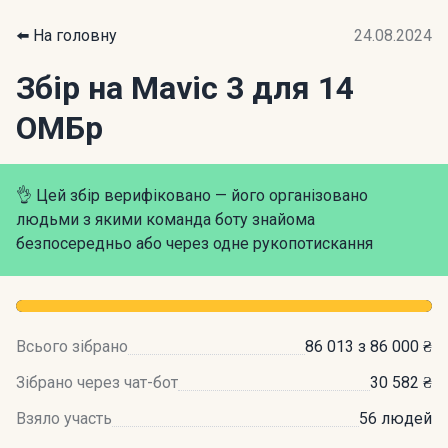
⬅️ На головну
24.08.2024
Збір на Mavic 3 для 14
ОМБр
👌 Цей збір верифіковано — його організовано
людьми з якими команда боту знайома
безпосередньо або через одне рукопотискання
Всього зібрано
86 013 з 86 000 ₴
Зібрано через чат-бот
30 582 ₴
Взяло участь
56 людей