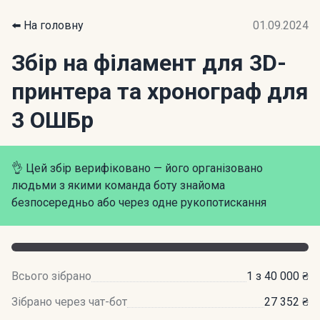
⬅️ На головну
01.09.2024
Збір на філамент для 3D-
принтера та хронограф для
3 ОШБр
👌 Цей збір верифіковано — його організовано
людьми з якими команда боту знайома
безпосередньо або через одне рукопотискання
Всього зібрано
1 з 40 000 ₴
Зібрано через чат-бот
27 352 ₴