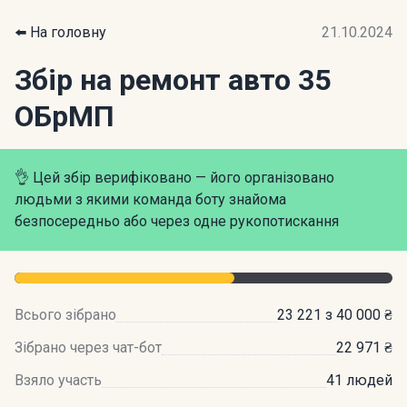
⬅️ На головну
21.10.2024
Збір на ремонт авто 35
ОБрМП
👌 Цей збір верифіковано — його організовано
людьми з якими команда боту знайома
безпосередньо або через одне рукопотискання
Всього зібрано
23 221 з 40 000 ₴
Зібрано через чат-бот
22 971 ₴
Взяло участь
41 людей