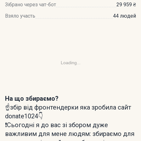
Зібрано через чат-бот
29 959 ₴
Взяло участь
44 людей
Loading...
На що збираємо?
☝️збір від фронтендерки яка зробила сайт
donate1024👇
❗️Сьогодні я до вас зі збором дуже
важливим для мене людям: збираємо для