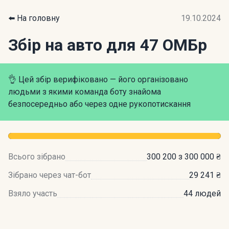
⬅️ На головну
19.10.2024
Збір на авто для 47 ОМБр
👌 Цей збір верифіковано — його організовано
людьми з якими команда боту знайома
безпосередньо або через одне рукопотискання
Всього зібрано
300 200 з 300 000 ₴
Зібрано через чат-бот
29 241 ₴
Взяло участь
44 людей