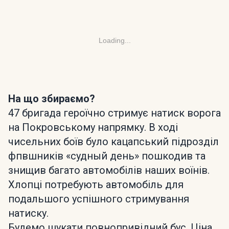
Loading...
На що збираємо?
47 бригада героїчно стримує натиск ворога
на Покровському напрямку. В ході
чисельних боїв було кацапський підрозділ
фпвшників «судный день» пошкодив та
знищив багато автомобілів наших воїнів.
Хлопці потребують автомобіль для
подальшого успішного стримування
натиску.
Будемо шукати повнопривідний бус. Ціна