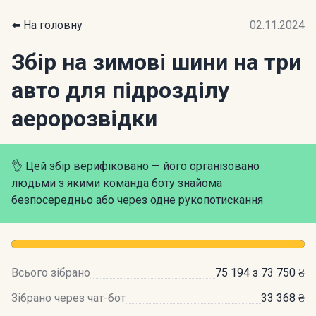
⬅️ На головну
02.11.2024
Збір на зимові шини на три
авто для підрозділу
аеророзвідки
👌 Цей збір верифіковано — його організовано
людьми з якими команда боту знайома
безпосередньо або через одне рукопотискання
Всього зібрано
75 194 з 73 750 ₴
Зібрано через чат-бот
33 368 ₴