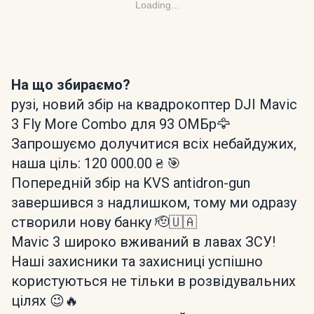
Loading...
На що збираємо?
рузі, новий збір на квадрокоптер DJI Mavic
3 Fly More Combo для 93 ОМБр🦅
Запрошуємо долучитися всіх небайдужих,
наша ціль: 120 000.00 ₴ 🎯
Попередній збір на KVS antidron-gun
завершився з надлишком, тому ми одразу
створили нову банку 🫡🇺🇦
Mavic 3 широко вживаний в лавах ЗСУ!
Наші захисники та захисниці успішно
користуються не тільки в розвідувальних
цілях 😉🔥