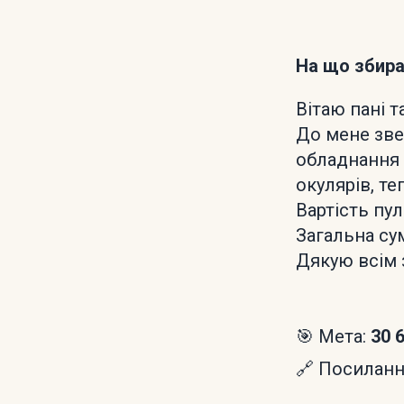
На що збир
Вітаю пані т
До мене зве
обладнання 
окулярів, те
Вартість пу
Загальна су
Дякую всім 
🎯 Мета:
30 
🔗 Посилання