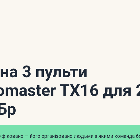
 на 3 пульти
omaster TX16 для 
Бр
рифіковано — його організовано людьми з якими команда б