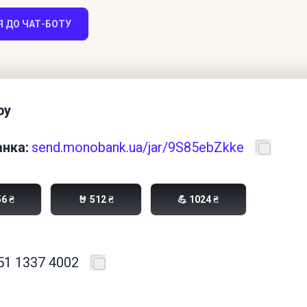
 ДО ЧАТ-БОТУ
ру
нка:
send.monobank.ua/jar/9S85ebZkke
56 ₴
🤘 512 ₴
💪 1024 ₴
51 1337 4002