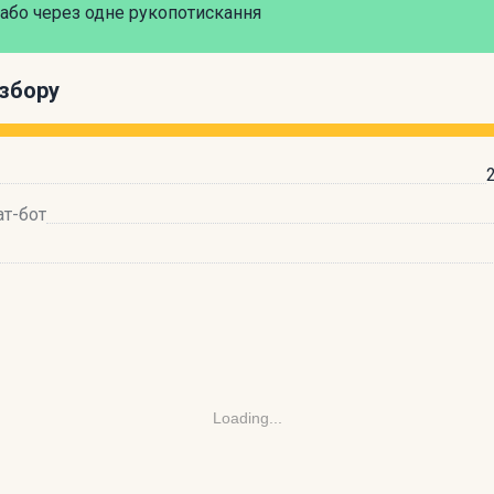
або через одне рукопотискання
збору
ат-бот
Loading...