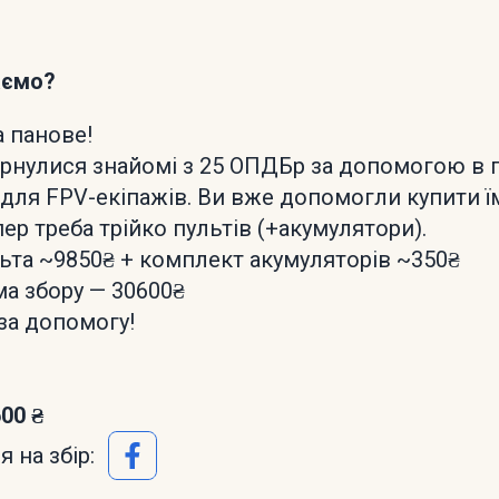
аємо?
а панове!
рнулися знайомі з 25 ОПДБр за допомогою в 
для FPV-екіпажів. Ви вже допомогли купити ї
пер треба трійко пультів (+акумулятори).
льта ~9850₴ + комплект акумуляторів ~350₴
ма збору — 30600₴
за допомогу!
600 ₴
 на збір: