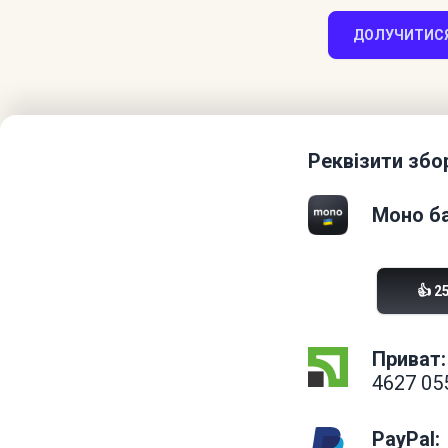
ДОЛУЧИТИСЯ
Реквізити збо
Моно ба
👍 2
Приват:
4627 05
PayPal: