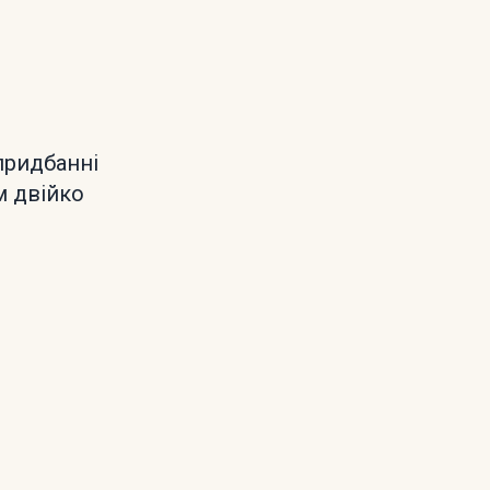
придбанні
м двійко