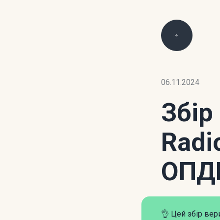
06.11.2024
Збір
Radi
ОПД
👌 Цей збір ве