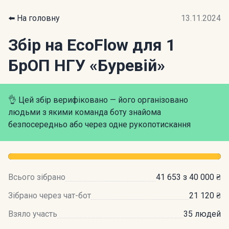
⬅️ На головну
13.11.2024
Збір на EcoFlow для 1
БрОП НГУ «Буревій»
👌 Цей збір верифіковано — його організовано
людьми з якими команда боту знайома
безпосередньо або через одне рукопотискання
Всього зібрано
41 653 з 40 000 ₴
Зібрано через чат-бот
21 120 ₴
Взяло участь
35 людей