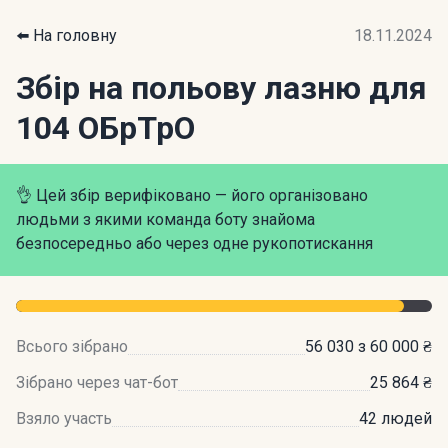
⬅️ На головну
18.11.2024
Збір на польову лазню для
104 ОБрТрО
👌 Цей збір верифіковано — його організовано
людьми з якими команда боту знайома
безпосередньо або через одне рукопотискання
Всього зібрано
56 030 з 60 000 ₴
Зібрано через чат-бот
25 864 ₴
Взяло участь
42 людей