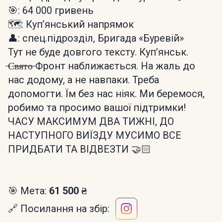
🎯: 64 000 гривень
🗺️: Купʼянський напрямок
👤: спец.підрозділ, Бригада «Буревій»
Тут не буде довгого тексту. Купʼянськ.
̶С̶в̶я̶т̶о̶ Фронт наближається. На жаль до
нас додому, а не навпаки. Треба
допомогти. Їм без нас ніяк. Ми беремося,
робимо та просимо вашої підтримки!
ЧАСУ МАКСИМУМ ДВА ТИЖНІ, ДО
НАСТУПНОГО ВИЇЗДУ МУСИМО ВСЕ
ПРИДБАТИ ТА ВІДВЕЗТИ 🤝🏻
🎯 Мета:
61 500 ₴
🔗 Посилання на збір: