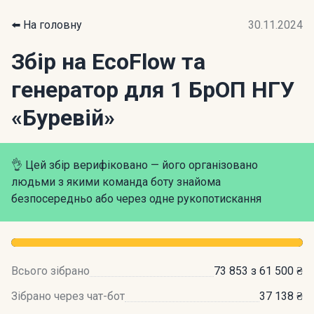
⬅️ На головну
30.11.2024
Збір на EcoFlow та
генератор для 1 БрОП НГУ
«Буревій»
👌 Цей збір верифіковано — його організовано
людьми з якими команда боту знайома
безпосередньо або через одне рукопотискання
Всього зібрано
73 853 з 61 500 ₴
Зібрано через чат-бот
37 138 ₴