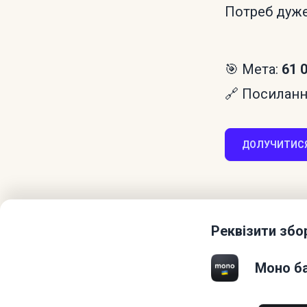
Потреб дуже 
🎯 Мета:
61 
🔗 Посилання
ДОЛУЧИТИСЯ
Реквізити збо
Моно ба