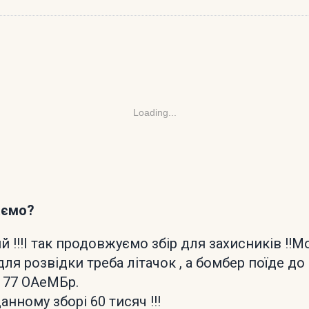
Loading...
аємо?
 !!!І так продовжуємо збір для захисників !!М
ля розвідки треба літачок , а бомбер поїде до
з 77 ОАеМБр.
анному зборі 60 тисяч !!!