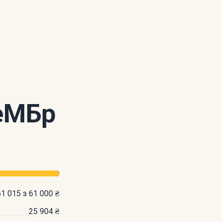
АеМБр
61 015 з 61 000 ₴
25 904 ₴