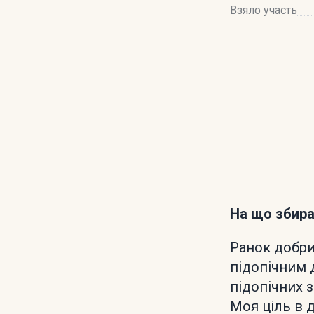
Взяло участь
На що збир
Ранок добрий
підопічним д
підопічних 
Моя ціль в д