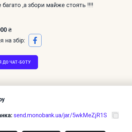
багато ,а збори майже стоять !!!!
000 ₴
 на збір:
 ДО ЧАТ-БОТУ
ру
нка:
send.monobank.ua/jar/5wkMeZjR1S