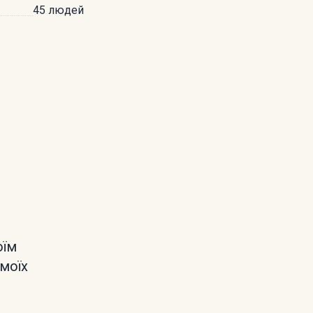
45 людей
оїм
 моїх