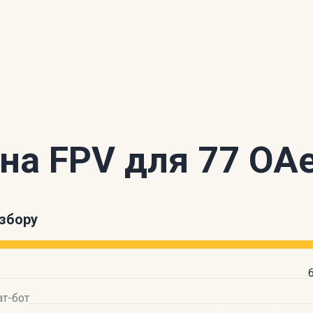
 на FPV для 77 О
збору
ат-бот